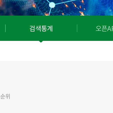
검색통계
오픈AP
매순위