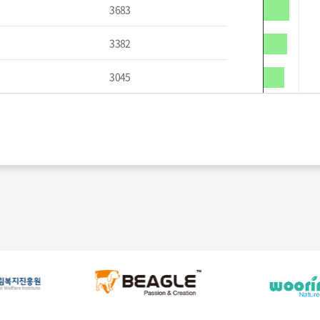
3683
3382
3045
2886
2621
2344
2302
2263
2111
1943