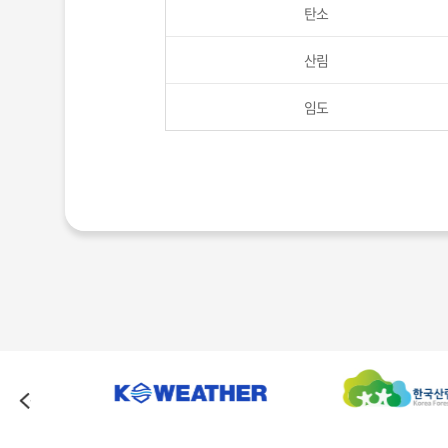
탄소
산림
임도
태양광
소나무
버스
자전거
산사태
재선충
산림입지토양도